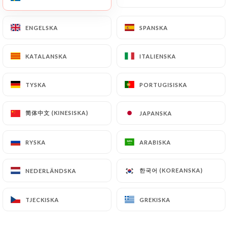
Wrap chawarma
ENGELSKA
ENGELSKA
SPANSKA
SPANSKA
Kycklingbiff med marinerad kyckling, pickles och
vitlökskräm. Serveras med pommes frites och
sallad.
KATALANSKA
KATALANSKA
ITALIENSKA
ITALIENSKA
16.00€
TYSKA
TYSKA
PORTUGISISKA
PORTUGISISKA
"APIK"-platta
Blandning av 6 mezes (kockens förslag).
简体中文 (KINESISKA)
简体中文 (KINESISKA)
JAPANSKA
JAPANSKA
16.00€
RYSKA
RYSKA
ARABISKA
ARABISKA
Slå samman
Långkokt karamelliserad nötköttstekt kyckling
한국어 (KOREANSKA)
한국어 (KOREANSKA)
NEDERLÄNDSKA
NEDERLÄNDSKA
fylld med vitlök, serveras med sauterade grönsaker
och bulgurvete.
TJECKISKA
TJECKISKA
GREKISKA
GREKISKA
24.00€