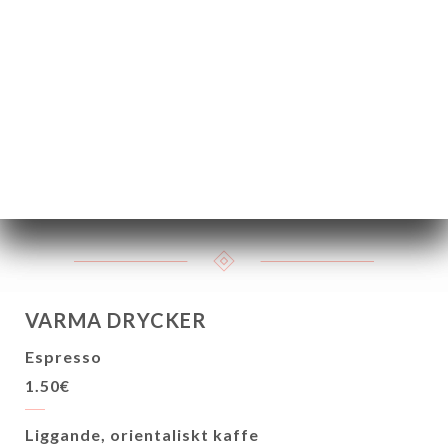
Puech-haut Argali - 75cl
Frankrike
45.00€
Clair Estel (Var)
Frankrike
12cl
25cl
50cl
4.00€
8.00€
16.00€
VARMA DRYCKER
Espresso
1.50€
Liggande, orientaliskt kaffe