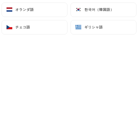
プール
オランダ語
オランダ語
한국어（韓国語）
한국어（韓国語）
ニンニクを詰めた牛肩ロース肉をじっくり煮込み、
キャラメリゼしたものを、ソテーした野菜とブルグ
チェコ語
チェコ語
ギリシャ語
ギリシャ語
ル小麦を添えて提供します。
24.00€
バーベキュー
インドのケバブ
トマト、ピーマン、玉ねぎを使ったケバブ串。ブル
グルとフライドポテト添え。
20.00€
ナスの串焼き