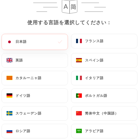
ラップファラフェル
ファラフェル、キャベツ、トマト、ピクルス、ミン
使用する言語を選択してください：
使用する言語を選択してください：
ト、ゴマクリームを詰めた平たいパン。
フライドポテトとサラダ付き。
フランス語
フランス語
16.00€
日本語
日本語
ラップチャワルマ
英語
英語
スペイン語
スペイン語
鶏肉のパティに、マリネした鶏肉、ピクルス、ガー
リッククリームを添えました。フライドポテトとサ
カタルーニャ語
カタルーニャ語
イタリア語
イタリア語
ラダ付き。
16.00€
ドイツ語
ドイツ語
ポルトガル語
ポルトガル語
「APIK」プレート
スウェーデン語
スウェーデン語
简体中文（中国語）
简体中文（中国語）
6種類のメゼの盛り合わせ（シェフのおすすめ）。
16.00€
ロシア語
ロシア語
アラビア語
アラビア語