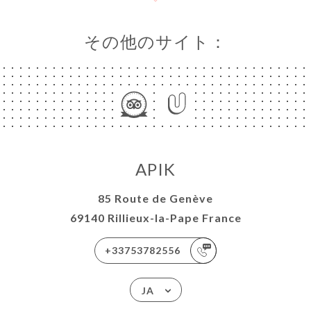
その他のサイト：
APIK
85 Route de Genève
69140 Rillieux-la-Pape France
+33753782556
JA