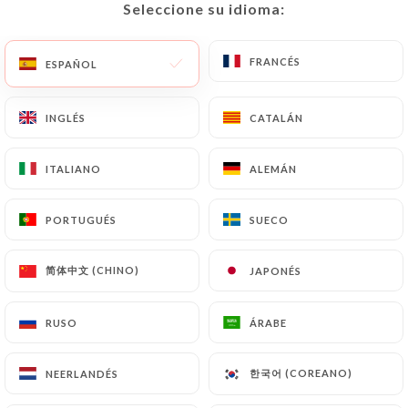
Seleccione su idioma:
Seleccione su idioma:
ES
MENÚ
FRANCÉS
FRANCÉS
ESPAÑOL
ESPAÑOL
INGLÉS
INGLÉS
CATALÁN
CATALÁN
ITALIANO
ITALIANO
ALEMÁN
ALEMÁN
/
INICIO
CONTACTO
Contacto
PORTUGUÉS
PORTUGUÉS
SUECO
SUECO
简体中文 (CHINO)
简体中文 (CHINO)
JAPONÉS
JAPONÉS
RUSO
RUSO
ÁRABE
ÁRABE
APIK
한국어 (COREANO)
한국어 (COREANO)
NEERLANDÉS
NEERLANDÉS