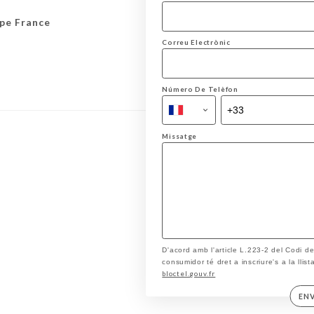
ape France
Correu Electrònic
Número De Telèfon
Missatge
D'acord amb l'article L.223-2 del Codi d
consumidor té dret a inscriure's a la llis
bloctel.gouv.fr
EN