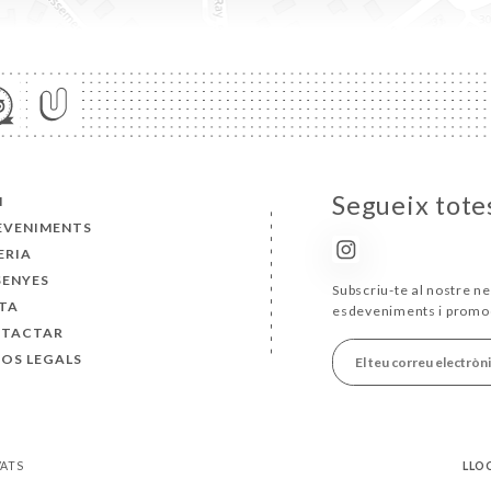
Segueix totes
I
EVENIMENTS
ERIA
SENYES
Subscriu-te al nostre ne
TA
esdeveniments i promo
TACTAR
SOS LEGALS
VATS
LLO