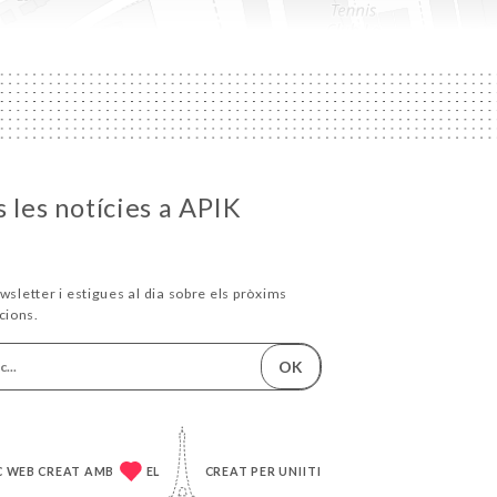
 les notícies a APIK
wsletter i estigues al dia sobre els pròxims
cions.
OK
C WEB CREAT AMB
EL
CREAT PER
UNIITI