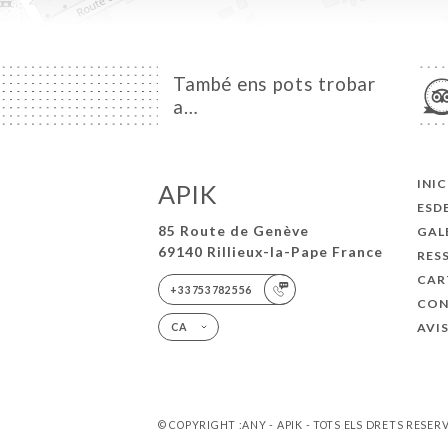
També ens pots trobar
a…
INIC
APIK
ESD
85 Route de Genève
GAL
69140 Rillieux-la-Pape France
RES
CAR
+33753782556
CON
AVI
CA
© COPYRIGHT :ANY - APIK - TOTS ELS DRETS RESER