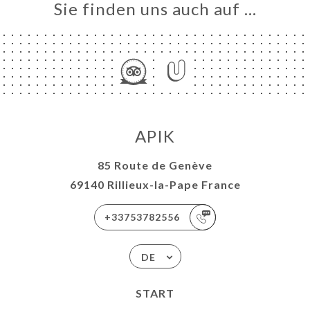
NTS
Sie finden uns auch auf …
ERIE
RTUNG
NÜ
TAKT
APIK
85 Route de Genève
69140 Rillieux-la-Pape France
+33753782556
DE
START