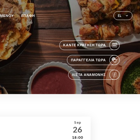
ΜΕΝΟΎ
ΕΠΑΦΉ
EL
ΚΆΝΤΕ ΚΡΆΤΗΣΗ ΤΏΡΑ
ΠΑΡΑΓΓΕΛΊΑ ΤΏΡΑ
ΛΊΣΤΑ ΑΝΑΜΟΝΉΣ
Sep
26
18:00