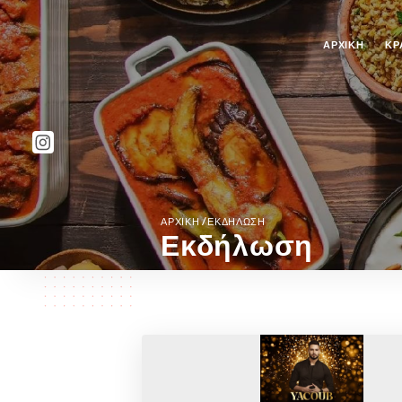
ΑΡΧΙΚΉ
ΚΡ
/
ΑΡΧΙΚΉ
ΕΚΔΉΛΩΣΗ
Εκδήλωση