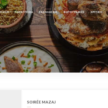
ΆΤΗΣΗ
ΠΑΡΑΓΓΕΛΊΑ
ΕΚΔΗΛΏΣΕΙΣ
ΦΩΤΟΓΡΑΦΊΕΣ
ΚΡΙΤΙΚΉ
SOIRÉE MAZAJ