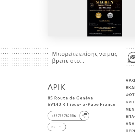
Μπορείτε επίσης να μας
βρείτε στο...
ΑΡΧ
APIK
ΕΚΔ
ΦΩΤ
85 Route de Genève
ΚΡΙ
69140 Rillieux-la-Pape France
ΜΕΝ
+33753782556
ΕΠΑ
ΑΝΑ
EL
ΠΕΡ