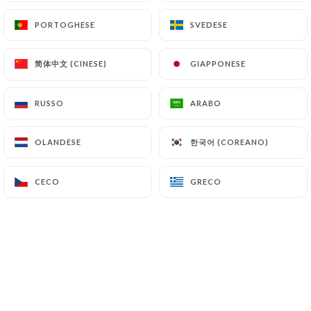
L’ultimo evento di APIK
PORTOGHESE
PORTOGHESE
SVEDESE
SVEDESE
简体中文 (CINESE)
简体中文 (CINESE)
GIAPPONESE
GIAPPONESE
RUSSO
RUSSO
ARABO
ARABO
한국어 (COREANO)
한국어 (COREANO)
OLANDESE
OLANDESE
CECO
CECO
GRECO
GRECO
SOIRÉE MAZAJ
Data: 26-09-2026 dalle 18:00 |
PRENOTA EVENTO