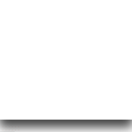
85 Route de Genève
69140 Rillieux-la-
Pape France
Lunedì
11:00-14:00 / 18:00-22:00
Martedì
11:00-14:00 / 18:00-22:00
Mercoledì
11:00-14:00 / 18:00-22:00
Giovedì
11:00-14:00 / 18:00-22:00
Venerdì
11:00-14:00 / 18:00-23:00
Sabato
11:00-14:00 / 18:00-23:00
Domenica
Chiuso